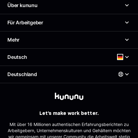
Über kununu
Was ist kununu?
Für Arbeitgeber
Unser Arbeitgeberprofil
News
Arbeitgeberportal
Mehr
Presse
Top Company-Siegel
Karriere
Top Rated-Siegel Gehaltszufriedenheit
Gehaltscheck
Deutsch
Richtlinien
Kostenloses Arbeitgeberprofil
Brutto Netto Rechner
Support & Kontakt
Employer Branding Profil
Beste Arbeitgeber
Deutschland
Support für Arbeitgeber
Deutsch
AGB
Arbeitgeber-Newsletter
Impressum
AGB für Geschäftskund:innen
Österreich
Datenschutz
English
Deutschland
Sitemap
Schweiz
Partner
Let's make work better.
Tracking
Mit über 16 Millionen authentischen Erfahrungsberichten zu
Arbeitgebern, Unternehmenskulturen und Gehältern möchten
wir gemeinsam mit unserer Community die Arbeitswelt stetig