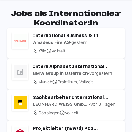
Jobs als Internationale:r
Koordinator:in
International Business & IT
Consultant (m/w/d)
Amadeus Fire AG
•
gestern
Köln
Vollzeit
Intern Alphabet International
Account Management (f/m/x)
BMW Group in Österreich
•
vorgestern
Munich
Praktikum, Vollzeit
Sachbearbeiter International
(m/w/d)
LEONHARD WEISS GmbH & Co. KG
•
vor 3 Tagen
Göppingen
Vollzeit
Projektleiter (m/w/d) POS