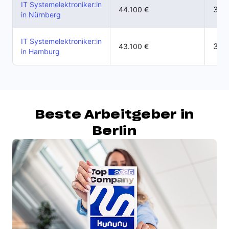
IT Systemelektroniker:in
33.0
44.100 €
in Nürnberg
IT Systemelektroniker:in
31.8
43.100 €
in Hamburg
Beste Arbeitgeber in
Berlin