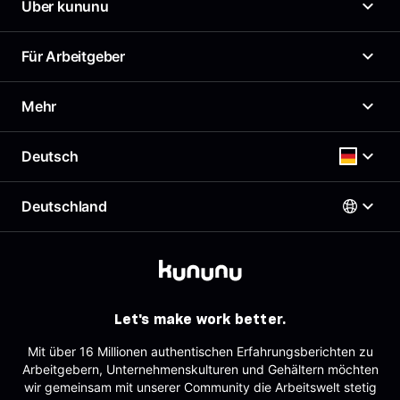
Über kununu
Was ist kununu?
Für Arbeitgeber
Unser Arbeitgeberprofil
News
Arbeitgeberportal
Mehr
Presse
Top Company-Siegel
Karriere
Top Rated-Siegel Gehaltszufriedenheit
Gehaltscheck
Deutsch
Richtlinien
Kostenloses Arbeitgeberprofil
Brutto Netto Rechner
Support & Kontakt
Employer Branding Profil
Beste Arbeitgeber
Deutschland
Support für Arbeitgeber
Deutsch
AGB
Arbeitgeber-Newsletter
Impressum
AGB für Geschäftskund:innen
Österreich
Datenschutz
English
Deutschland
Sitemap
Schweiz
Partner
Let's make work better.
Tracking
Mit über 16 Millionen authentischen Erfahrungsberichten zu
Arbeitgebern, Unternehmenskulturen und Gehältern möchten
wir gemeinsam mit unserer Community die Arbeitswelt stetig