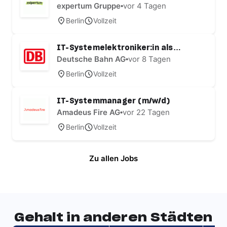
Rechenzentrum (m/w/d) Data
expertum Gruppe
•
vor 4 Tagen
Center
Berlin
Vollzeit
IT-Systemelektroniker:in als
Servicetechniker:in Kabeltechnik
Deutsche Bahn AG
•
vor 8 Tagen
Berlin
Vollzeit
IT-Systemmanager (m/w/d)
Amadeus Fire AG
•
vor 22 Tagen
Berlin
Vollzeit
Zu allen Jobs
Gehalt in anderen Städten