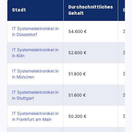
Durchschnittliches
Stadt
Geh
Gehalt
IT Systemelektroniker:in
36.3
54.600 €
in Düsseldorf
IT Systemelektroniker:in
36.0
52.600 €
in Köln
IT Systemelektroniker:in
33.8
51.800 €
in München
IT Systemelektroniker:in
31.7
51.600 €
in Stuttgart
IT Systemelektroniker:in
32.0
50.200 €
in Frankfurt am Main