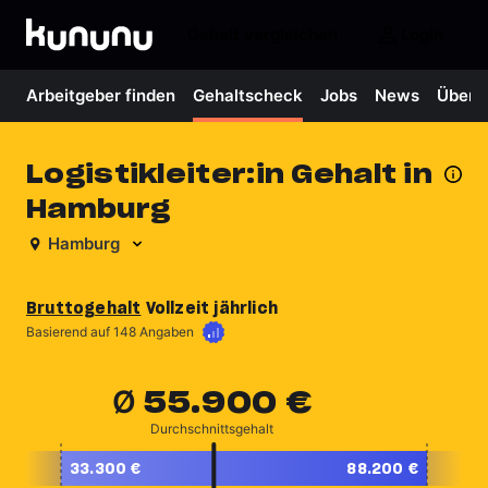
Gehalt vergleichen
Login
Arbeitgeber finden
Gehaltscheck
Jobs
News
Über 
Logistikleiter:in Gehalt in
Hamburg
Hamburg
Bruttogehalt
Vollzeit jährlich
Mehr erfahren
Basierend auf 148 Angaben
55.900 €
Ø 
Durchschnittsgehalt
33.300 €
88.200 €