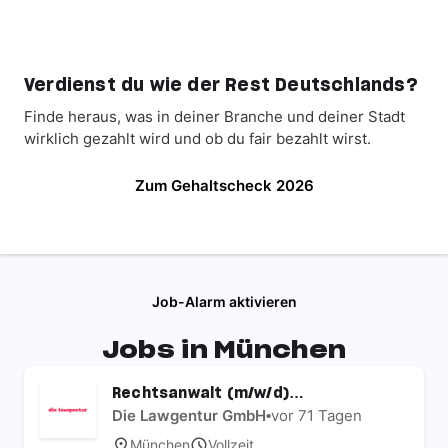
Verdienst du wie der Rest Deutschlands?
Finde heraus, was in deiner Branche und deiner Stadt
wirklich gezahlt wird und ob du fair bezahlt wirst.
Zum Gehaltscheck 2026
Job-Alarm aktivieren
Jobs in München
Rechtsanwalt (m/w/d)
Arbeitsrecht | Inkl. Homeoffice |
Die Lawgentur GmbH
•
vor 71 Tagen
bis 150.000 € Gehalt
München
Vollzeit