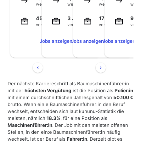
wechseln hier hin
wechseln hier hin
wechseln hier hin
wechs
455 Jobs
3 Jobs
173 Jobs
90 
verfügbar
verfügbar
verfügbar
verfü
Jobs anzeigen
Jobs anzeigen
Jobs anzeigen
Jo
Der nächste Karriereschritt als Baumaschinenführer:in
mit der
höchsten Vergütung
ist die Position als
Polier:in
mit einem durchschnittlichen Jahresgehalt von
50.100 €
brutto. Wenn ein:e Baumaschinenführer:in den Beruf
wechselt, entscheiden sich laut kununu-Statistik die
meisten, nämlich
18.3%
, für eine Position als
Maschinenführer:in
. Der Job mit den meisten offenen
Stellen, in den ein:e Baumaschinenführer:in häufig
wechselt, ist der Beruf als
Fahrer:in
. Derzeit gibt es