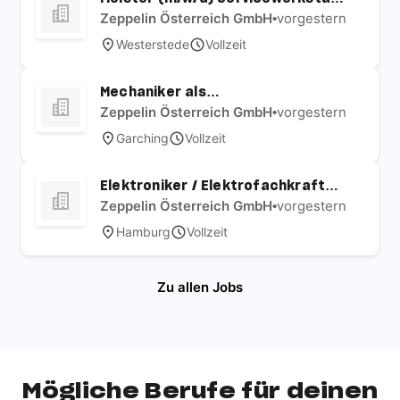
für Baumaschinen
Zeppelin Österreich GmbH
•
vorgestern
Westerstede
Vollzeit
Mechaniker als
Mietstationstechniker
Zeppelin Österreich GmbH
•
vorgestern
Baumaschinen & Baugeräte
Garching
Vollzeit
(m/w/d)
Elektroniker / Elektrofachkraft
(m/w/d) Baumaschinen
Zeppelin Österreich GmbH
•
vorgestern
Hamburg
Vollzeit
Zu allen Jobs
Mögliche Berufe für deinen