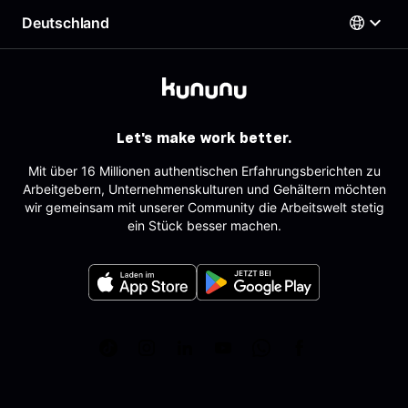
Employer Branding Profil
Beste Arbeitgeber
Deutschland
Support für Arbeitgeber
Deutsch
AGB
Arbeitgeber-Newsletter
Impressum
AGB für Geschäftskund:innen
Österreich
Datenschutz
English
Deutschland
Sitemap
Schweiz
Partner
Let's make work better.
Tracking
Mit über 16 Millionen authentischen Erfahrungsberichten zu
Arbeitgebern, Unternehmenskulturen und Gehältern möchten
wir gemeinsam mit unserer Community die Arbeitswelt stetig
ein Stück besser machen.