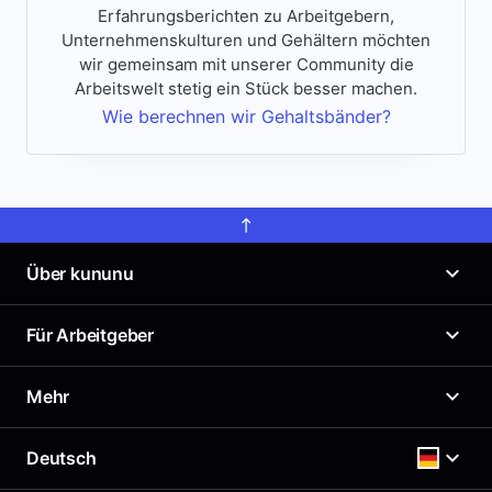
Erfahrungsberichten zu Arbeitgebern,
Unternehmenskulturen und Gehältern möchten
wir gemeinsam mit unserer Community die
Arbeitswelt stetig ein Stück besser machen.
Wie berechnen wir Gehaltsbänder?
Über kununu
Was ist kununu?
Für Arbeitgeber
Unser Arbeitgeberprofil
News
Arbeitgeberportal
Mehr
Presse
Top Company-Siegel
Karriere
Top Rated-Siegel Gehaltszufriedenheit
Gehaltscheck
Deutsch
Richtlinien
Kostenloses Arbeitgeberprofil
Brutto Netto Rechner
Support & Kontakt