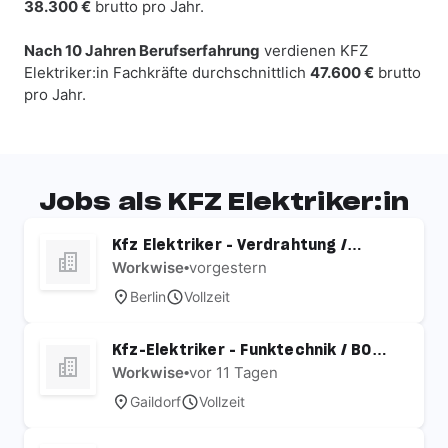
38.300 €
brutto pro Jahr.
Nach 10 Jahren Berufserfahrung
verdienen KFZ
Elektriker:in Fachkräfte durchschnittlich
47.600 €
brutto
pro Jahr.
Jobs als KFZ Elektriker:in
Kfz Elektriker - Verdrahtung /
Fahrzeugbau (m/w/d)
Workwise
•
vorgestern
Berlin
Vollzeit
Kfz-Elektriker - Funktechnik / BOS
Funkanlagen /
Workwise
•
vor 11 Tagen
Kabelkonfektionierung (m/w/d)
Gaildorf
Vollzeit