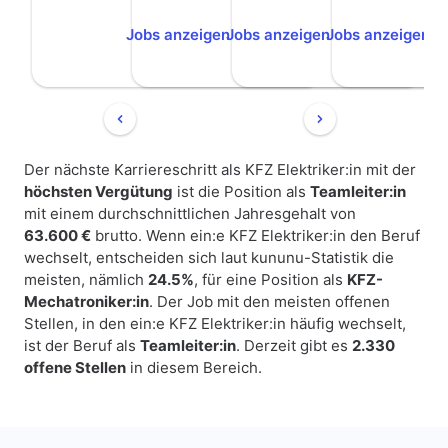
Jobs anzeigen
Jobs anzeigen
Jobs anzeigen
Jo
Der nächste Karriereschritt als KFZ Elektriker:in mit der
höchsten Vergütung
ist die Position als
Teamleiter:in
mit einem durchschnittlichen Jahresgehalt von
63.600 €
brutto. Wenn ein:e KFZ Elektriker:in den Beruf
wechselt, entscheiden sich laut kununu-Statistik die
meisten, nämlich
24.5%
, für eine Position als
KFZ-
Mechatroniker:in
. Der Job mit den meisten offenen
Stellen, in den ein:e KFZ Elektriker:in häufig wechselt,
ist der Beruf als
Teamleiter:in
. Derzeit gibt es
2.330
offene Stellen
in diesem Bereich.