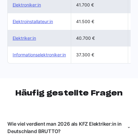
31
Elektroniker:in
41.700 €
30
Elektroinstallateur:in
41.500 €
30
Elektriker:in
40.700 €
28
Informationselektroniker:in
37.300 €
Häufig gestellte Fragen
Wie viel verdient man 2026 als KFZ Elektriker:in in
Deutschland BRUTTO?