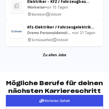
Elektriker - KFZ / Fahrzeugbau
(m/w/d)
Workwise
•
vor 15 Tagen
Barleben
Vollzeit
Kfz‑Elektriker / Fahrzeugelektriker
(m/w/d) Sonderfahrzeugbau
Dremo Personaldienstleistung GmbH
•
vor 21 Tagen
Schlüsselfeld
Vollzeit
Zu allen Jobs
Mögliche Berufe für deinen
nächsten Karriereschritt
Höchstes Gehalt