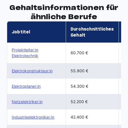
Gehaltsinformationen für
ähnliche Berufe
Durchschnittliches
Jobtitel
G
Gehalt
Projektleiter:in
47
60.700 €
Elektrotechnik
44
Elektrokonstrukteur:in
55.900 €
42
Elektroplaner:in
54.300 €
36
Netzelektriker:in
52.200 €
31
Industrieelektroniker:in
42.400 €