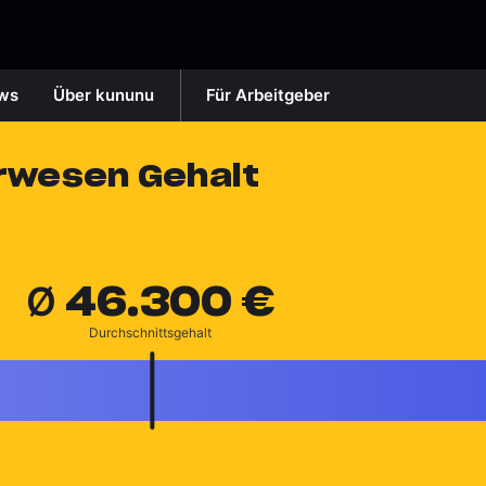
ws
Über kununu
Für Arbeitgeber
rwesen Gehalt
46.300 €
Ø 
Durchschnittsgehalt