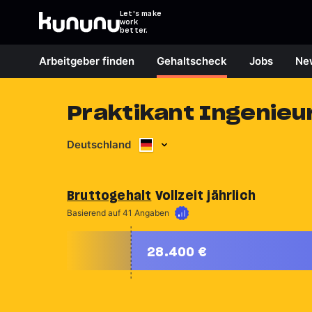
Let's make
work
better.
Arbeitgeber finden
Gehaltscheck
Jobs
Ne
Praktikant Ingenieu
Deutschland
Bruttogehalt
Vollzeit jährlich
Mehr erfahren
Basierend auf 41 Angaben
28.400 €