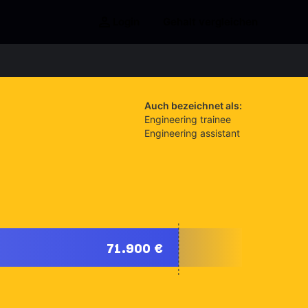
Login
Gehalt vergleichen
Auch bezeichnet als:
Engineering trainee
Engineering assistant
71.900 €