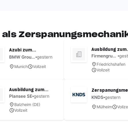
 als Zerspanungsmechanik
Ausbildung zum
Azubi zum
Zerspanungsm
Zerspanungsmech
Firmengruppe Liebherr Österreich
•
ges
BMW Group in Österreich
•
gestern
aniker (m/w/d)
aniker (w/m/x) - [5
Friedrichshafen
Munich
Vollzeit
Standort
Plätze]
Vollzeit
Friedrichshafen
Beginn: Herbst
2027
Ausbildung zum
Zerspanungsm
Zerspanungsmech
Plansee SE
•
gestern
aniker (m/w/d)
KNDS
•
gestern
aniker (f/m/d) -
Balzheim (DE)
Mülheim
Vollze
Beginn 01.09.2026
Vollzeit