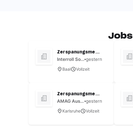
Jobs
Zerspanungsmech
aniker (m/w/d)
Interroll Software and Electronics GmbH
•
gestern
Baal
Vollzeit
Zerspanungsmech
aniker (m/w/x)
AMAG Austria Metall AG
•
gestern
Karlsruhe
Vollzeit