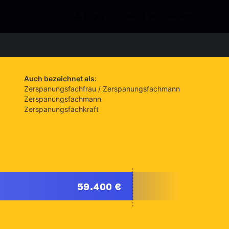
Login
Gehalt vergleichen
Auch bezeichnet als:
Zerspanungsfachfrau / Zerspanungsfachmann
Zerspanungsfachmann
Zerspanungsfachkraft
59.400 €