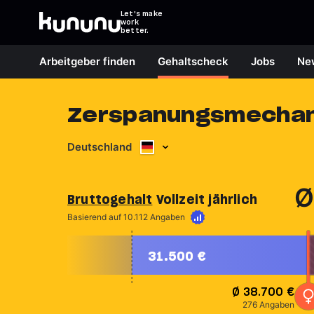
Let's make
work
better.
Arbeitgeber finden
Gehaltscheck
Jobs
Ne
Zerspanungsmechani
Deutschland
Ø
Bruttogehalt
Vollzeit jährlich
Mehr erfahren
Basierend auf 10.112 Angaben
31.500 €
Ø
38.700 €
276 Angaben