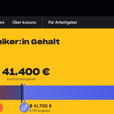
ws
Über kununu
Für Arbeitgeber
ker:in Gehalt
41.400 €
 
Durchschnittsgehalt
Ø
41.700 €
9.152 Angaben