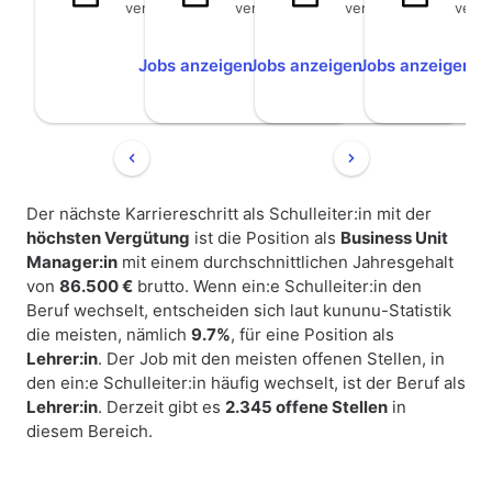
verfügbar
verfügbar
verfügbar
verfü
Jobs anzeigen
Jobs anzeigen
Jobs anzeigen
Jo
Der nächste Karriereschritt als Schulleiter:in mit der
höchsten Vergütung
ist die Position als
Business Unit
Manager:in
mit einem durchschnittlichen Jahresgehalt
von
86.500 €
brutto. Wenn ein:e Schulleiter:in den
Beruf wechselt, entscheiden sich laut kununu-Statistik
die meisten, nämlich
9.7%
, für eine Position als
Lehrer:in
. Der Job mit den meisten offenen Stellen, in
den ein:e Schulleiter:in häufig wechselt, ist der Beruf als
Lehrer:in
. Derzeit gibt es
2.345 offene Stellen
in
diesem Bereich.