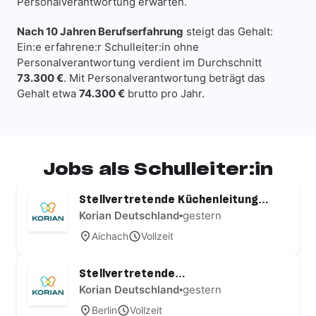
Personalverantwortung erwarten.
Nach 10 Jahren Berufserfahrung
steigt das Gehalt:
Ein:e erfahrene:r Schulleiter:in ohne
Personalverantwortung verdient im Durchschnitt
73.300 €
. Mit Personalverantwortung beträgt das
Gehalt etwa
74.300 €
brutto pro Jahr.
Jobs als Schulleiter:in
Stellvertretende Küchenleitung
(w/m/d)
Korian Deutschland
•
gestern
Aichach
Vollzeit
Stellvertretende
Pflegedienstleitung (w/m/d)
Korian Deutschland
•
gestern
Berlin
Vollzeit