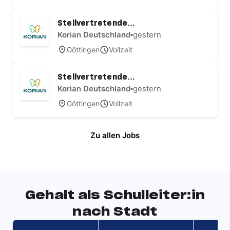
Stellvertretende
Wohnbereichsleitung (w/m/d)
Korian Deutschland
•
gestern
Göttingen
Vollzeit
Stellvertretende
Pflegedienstleitung (w/m/d)
Korian Deutschland
•
gestern
Göttingen
Vollzeit
Zu allen Jobs
Gehalt als Schulleiter:in
nach Stadt