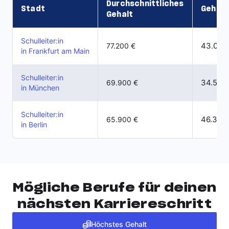
Durchschnittliches
Stadt
Gehal
Gehalt
Schulleiter:in
43.000 
77.200 €
in Frankfurt am Main
Schulleiter:in
34.500 
69.900 €
in München
Schulleiter:in
46.300 
65.900 €
in Berlin
Mögliche Berufe für deinen
nächsten Karriereschritt
Höchstes Gehalt